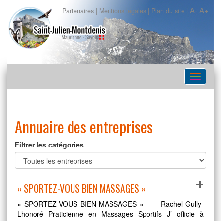
A-
A+
Partenaires
|
Mentions légales
|
Plan du site
|
Navigat
Annuaire des entreprises
Filtrer les catégories
+
« SPORTEZ-VOUS BIEN MASSAGES »
« SPORTEZ-VOUS BIEN MASSAGES » Rachel Gully-
Lhonoré Praticienne en Massages Sportifs J’ officie à