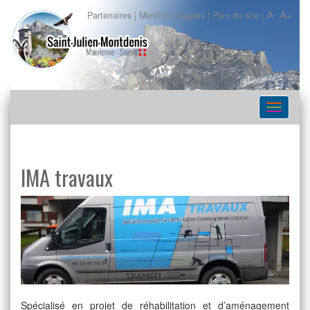
A-
A+
Partenaires
|
Mentions légales
|
Plan du site
|
Navigat
IMA travaux
Spécialisé en projet de réhabilitation et d’aménagement