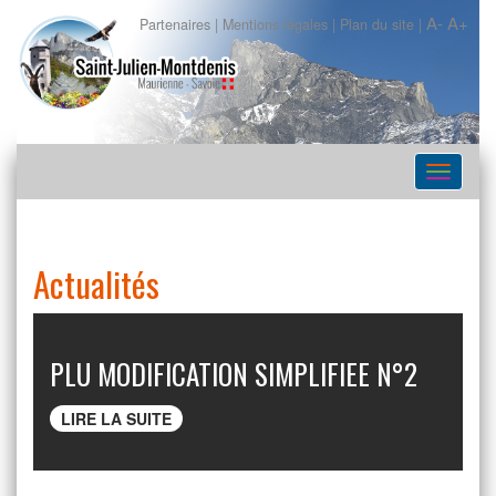
A-
A+
Partenaires
|
Mentions légales
|
Plan du site
|
Navigat
Actualités
 N°2
RTE
LIRE LA SUITE