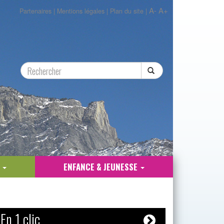
A-
A+
Partenaires
|
Mentions légales
|
Plan du site
|
E
ENFANCE & JEUNESSE
En 1 clic