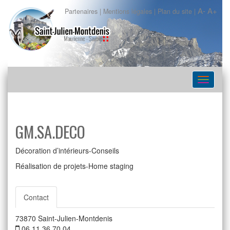
A-
A+
Partenaires
|
Mentions légales
|
Plan du site
|
Navigat
GM.SA.DECO
Décoration d’intérieurs-Conseils
Réalisation de projets-Home staging
Contact
73870
Saint-Julien-Montdenis
06 11 36 70 04