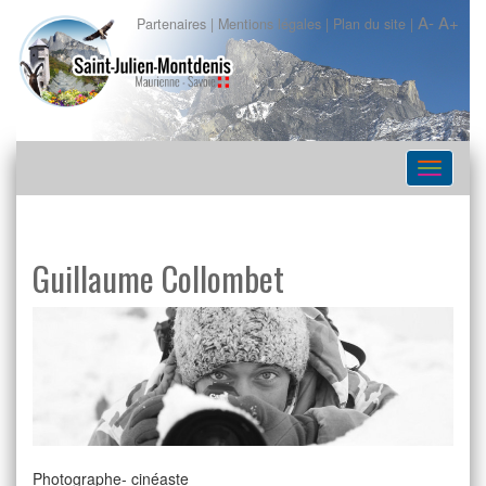
A-
A+
Partenaires
|
Mentions légales
|
Plan du site
|
Navigat
Guillaume Collombet
Photographe- cinéaste