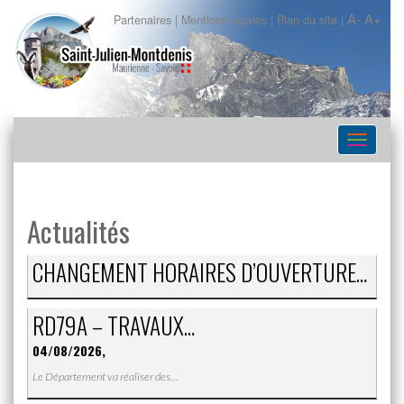
A-
A+
Partenaires
|
Mentions légales
|
Plan du site
|
Navigat
Actualités
CHANGEMENT HORAIRES D’OUVERTURE…
RD79A – TRAVAUX…
04/08/2026,
Le Département va réaliser des…