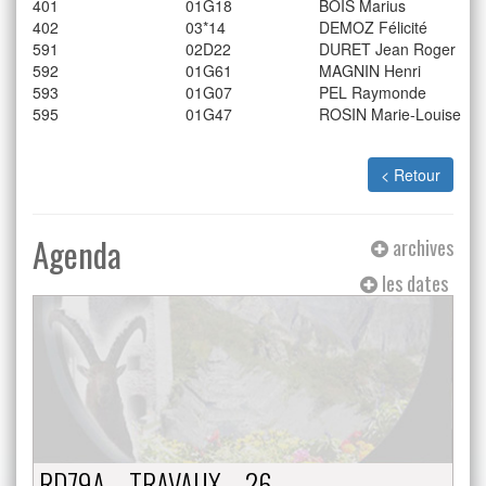
401
01G18
BOIS Marius
402
03*14
DEMOZ Félicité
591
02D22
DURET Jean Roger
592
01G61
MAGNIN Henri
593
01G07
PEL Raymonde
595
01G47
ROSIN Marie-Louise
< Retour
Agenda
archives
les dates
RD79A – TRAVAUX – 26…