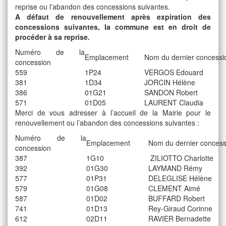
reprise ou l’abandon des concessions suivantes.
A défaut de renouvellement après expiration des
concessions suivantes, la commune est en droit de
procéder à sa reprise.
Numéro de la
Emplacement
Nom du dernier concessi
concession
559
1P24
VERGOS Edouard
381
1D34
JORCIN Hélène
386
01G21
SANDON Robert
571
01D05
LAURENT Claudia
Merci de vous adresser à l’accueil de la Mairie pour le
renouvellement ou l’abandon des concessions suivantes :
Numéro de la
Emplacement
Nom du dernier concess
concession
387
1G10
ZILIOTTO Charlotte
392
01G30
LAYMAND Rémy
577
01P31
DELEGLISE Hélène
579
01G08
CLEMENT Aimé
587
01D02
BUFFARD Robert
741
01D13
Rey-Giraud Corinne
612
02D11
RAVIER Bernadette