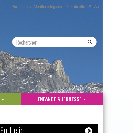
A-
A+
Partenaires
|
Mentions légales
|
Plan du site
|
E
ENFANCE & JEUNESSE
En 1 clic