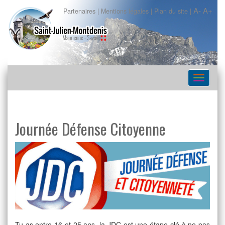
A-
A+
Partenaires
|
Mentions légales
|
Plan du site
|
Navigat
Journée Défense Citoyenne
Tu as entre 16 et 25 ans, la JDC est une étape clé à ne pas