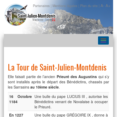
A-
A+
Partenaires
|
Mentions légales
|
Plan du site
|
Navigat
La Tour de Saint-Julien-Montdenis
Elle faisait partie de l’ancien
Prieuré des Augustins
qui s’y
sont installés après le départ des Bénédictins, chassés par
les Sarrasins
au 10ème siècle
.
16 Octobre
Une bulle du pape LUCIUS III , autorise les
1184
Bénédictins venant de Novalaise à occuper
le Prieuré.
En 1227
Une bulle du pape GRÉGOIRE IX , donne à