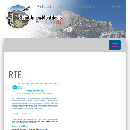
A-
A+
Partenaires
|
Mentions légales
|
Plan du site
|
Navigat
RTE