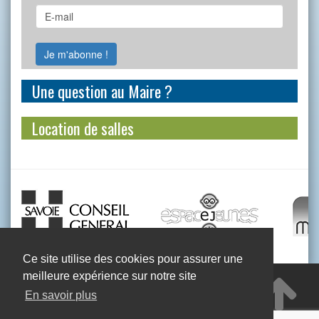
Une question au Maire ?
Location de salles
Ce site utilise des cookies pour assurer une
meilleure expérience sur notre site
Mairie de Saint-Julien-Montdenis - 318 rue du Bourg
- 73870 SAINT-JULIEN-MONTDENIS
En savoir plus
04 79 59 60 85
04 79 59 59 26
Contactez-