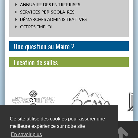
ANNUAIRE DES ENTREPRISES
SERVICES PERISCOLAIRES
DÉMARCHES ADMINISTRATIVES
OFFRES EMPLOI
Une question au Maire ?
Location de salles
Ce site utilise des cookies pour assurer une
meilleure expérience sur notre site
Mairie de Saint-Julien-Montdenis - 318 rue du Bourg
- 73870 SAINT-JULIEN-MONTDENIS
En savoir plus