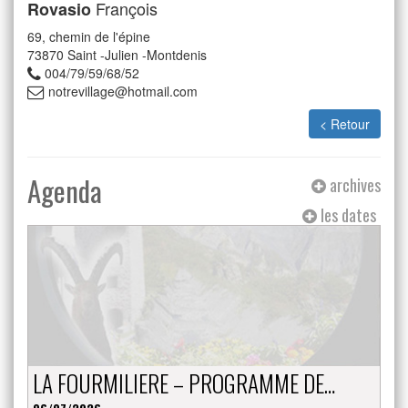
François
Rovasio
69, chemin de l'épine
73870
Saint -Julien -Montdenis
004/79/59/68/52
notrevillage@hotmail.com
< Retour
Agenda
archives
les dates
LA FOURMILIERE – PROGRAMME DE…