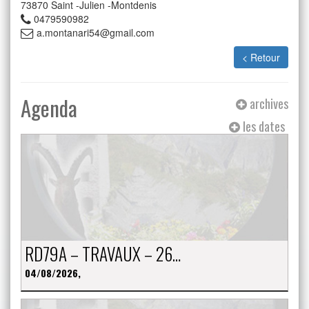
73870
Saint -Julien -Montdenis
0479590982
a.montanari54@gmail.com
< Retour
Agenda
archives
les dates
RD79A – TRAVAUX – 26…
04/08/2026,