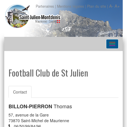
A-
A+
Partenaires
|
Mentions légales
|
Plan du site
|
Navigat
Football Club de St Julien
Contact
Thomas
BILLON-PIERRON
57, avenue de la Gare
73870
Saint-Michel de Maurienne
06/50/99/84/96