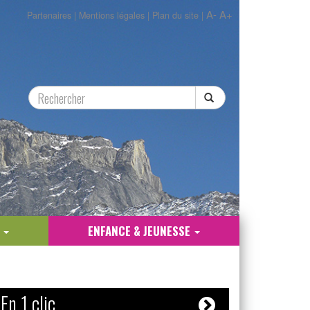
A-
A+
Partenaires
|
Mentions légales
|
Plan du site
|
E
ENFANCE & JEUNESSE
En 1 clic