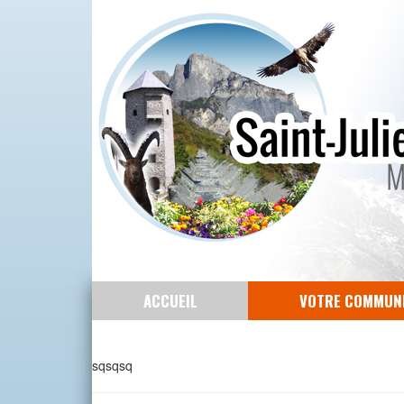
ACCUEIL
VOTRE COMMUN
sqsqsq