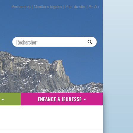
A-
A+
Partenaires
|
Mentions légales
|
Plan du site
|
E
ENFANCE & JEUNESSE